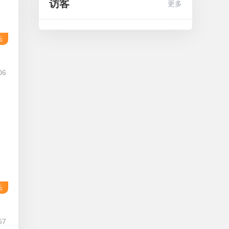
访客
更多
坛
096
06
坛
5096
67