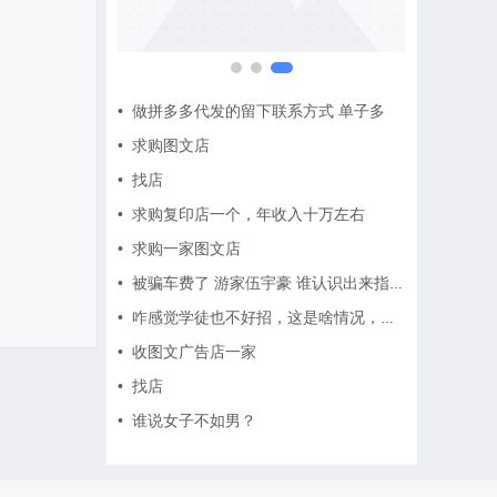
•
做拼多多代发的留下联系方式 单子多
•
求购图文店
•
找店
•
求购复印店一个，年收入十万左右
•
求购一家图文店
•
被骗车费了 游家伍宇豪 谁认识出来指认一下
•
咋感觉学徒也不好招，这是啥情况，难道行情变了
•
收图文广告店一家
•
找店
•
谁说女子不如男？