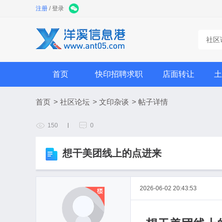
注册
/
登录
社区
首页
快印招聘求职
店面转让
土
首页
>
社区论坛
>
文印杂谈
>
帖子详情
150
0
想干美团线上的点进来
2026-06-02 20:43:53