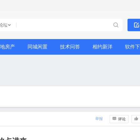
论坛
地房产
同城闲置
技术问答
相约新洋
软件下
举报
评论