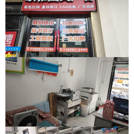
捡漏长沙十年老店急转
45
店面面积
6000
店面租金
面议
转让价格
10万-20万
预估年收入
洋溪信息港┃文印小镇┃
洋溪人才网┃快印人才网
┃—【官网】
洋溪信息港┃文印小镇┃洋溪人才网┃快印人
才网┃—【官网】
长按识别二维码看详情