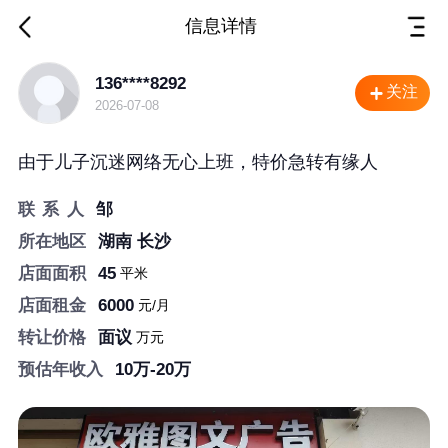
信息详情
湖南 长沙 店面转让
136****8292
关注
2026-07-08
由于儿子沉迷网络无心上班，特价急转有缘人
联 系 人
邹
所在地区
湖南 长沙
店面面积
45
平米
店面租金
6000
元/月
转让价格
面议
万元
预估年收入
10万-20万