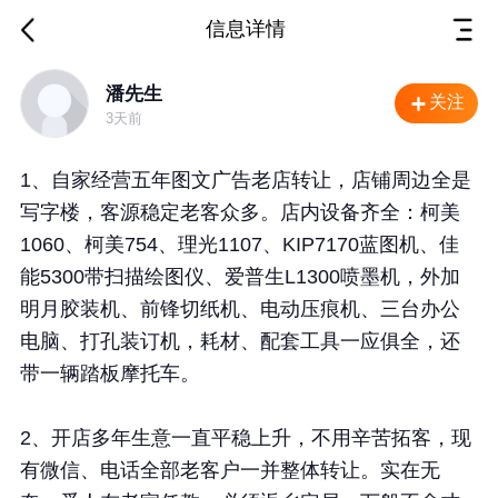
信息详情
重庆 江北 店面转让
潘先生
关注
3天前
1、自家经营五年图文广告老店转让，店铺周边全是
写字楼，客源稳定老客众多。店内设备齐全：柯美
1060、柯美754、理光1107、KIP7170蓝图机、佳
能5300带扫描绘图仪、爱普生L1300喷墨机，外加
明月胶装机、前锋切纸机、电动压痕机、三台办公
电脑、打孔装订机，耗材、配套工具一应俱全，还
带一辆踏板摩托车。
2、开店多年生意一直平稳上升，不用辛苦拓客，现
有微信、电话全部老客户一并整体转让。实在无