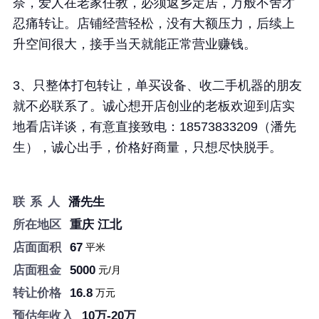
奈，爱人在老家任教，必须返乡定居，万般不舍才
重庆写字楼下图文店诚意转让，欢迎来聊
忍痛转让。店铺经营轻松，没有大额压力，后续上
67
店面面积
升空间很大，接手当天就能正常营业赚钱。
5000
店面租金
16.8
转让价格
3、只整体打包转让，单买设备、收二手机器的朋友
10万-20万
预估年收入
就不必联系了。诚心想开店创业的老板欢迎到店实
地看店详谈，有意直接致电：18573833209（潘先
生），诚心出手，价格好商量，只想尽快脱手。
洋溪信息港┃文印小镇┃
洋溪人才网┃快印人才网
联 系 人
潘先生
┃—【官网】
所在地区
重庆 江北
洋溪信息港┃文印小镇┃洋溪人才网┃快印人
店面面积
67
平米
才网┃—【官网】
店面租金
5000
元/月
长按识别二维码看详情
转让价格
16.8
万元
预估年收入
10万-20万