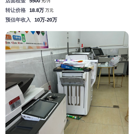
店面租金
5500
元/月
长沙县图文店转让
转让价格
18.8万
万元
35
店面面积
预估年收入
10万-20万
5500
店面租金
18.8万
转让价格
10万-20万
预估年收入
洋溪信息港┃文印小镇┃
洋溪人才网┃快印人才网
┃—【官网】
洋溪信息港┃文印小镇┃洋溪人才网┃快印人
才网┃—【官网】
长按识别二维码看详情