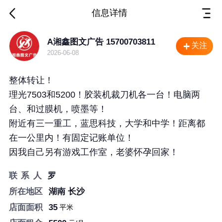
信息详情
湖南 长沙 店面转让
A湘鑫图文广告 15700703811
关注
2026-06-08
整体转让！
理光7503和5200！胶装机裁刀机各一台！电脑两
台、和过膜机，喷墨等！
附近有三一重工，蓝思科技，大学和中学！距离都
在一公里内！有固定记账单位！
因我自己另有游戏工作室，老婆怀孕回家！
联 系 人
罗
所在地区
湖南 长沙
店面面积
35
平米