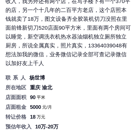
收入，我另外还有两个店，在写字楼下有一个370平
重庆主城图文广告转让比开新店靠谱比打工强
的店，另一个十几年的二百平方老店，这个店照本
90
店面面积
钱就卖了18万，图文设备齐全胶装机切刀没照在里
5000
店面租金
面前锋新切刀520店面90平方米，里面有两个房间可
18
转让价格
以睡觉，新空调洗衣机热水器油烟机独立厕所独立
10万-20万
预估年收入
厨房，所说全属真实，照片真实，13364039048有
想法加我的微信，业务微信记录全部可查记录微信
以加好友上千人
洋溪信息港┃文印小镇┃
联 系 人
杨世博
洋溪人才网┃快印人才网
所在地区
重庆 渝北
┃—【官网】
店面面积
90
平米
洋溪信息港┃文印小镇┃洋溪人才网┃快印人
店面租金
5000
元/月
才网┃—【官网】
转让价格
18
万元
长按识别二维码看详情
预估年收入
10万-20万