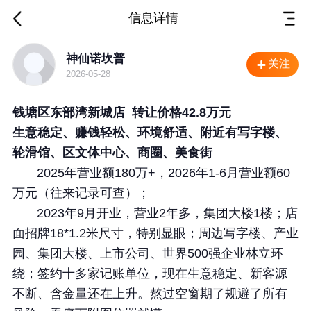
信息详情
浙江 杭州 店面转让
神仙诺坎普
关注
2026-05-28
钱塘区东部湾新城店
转让价格42.8万元
生意稳定、赚钱轻松、环境舒适、附近有写字楼、
轮滑馆、区文体中心、商圈、美食街
2025年营业额180万+，2026年1-6月营业额60
万元（往来记录可查）；
2023年9月开业，营业2年多，集团大楼1楼；店
面招牌18*1.2米尺寸，特别显眼；周边写字楼、产业
园、集团大楼、上市公司、世界500强企业林立环
绕；签约十多家记账单位，现在生意稳定、新客源
不断、含金量还在上升。熬过空窗期了规避了所有