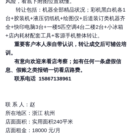
风险，看底下附图位置就懂。
杭州下沙商务楼园区图文广告店转让
转让包括：机器全部精品状况；彩机黑白机各1
184+60
店面面积
台+胶装机+液压切纸机+绘图仪+后道装订类机器齐
1.8
店面租金
全+快印电脑3台+一楼5匹空调4台二楼2台+小冰箱
42.8
转让价格
+店内耗材配套工具+客源手机整体转让。
50万以上
预估年收入
重要客户本人亲自带认识，转让成交后可辅佐培
训。
有意向欢迎来看店考察；
如有任何一条虚假信
洋溪信息港┃文印小镇┃
息、假账之类报销一切看店路费。
洋溪人才网┃快印人才网
联系电话
15867138961
┃—【官网】
洋溪信息港┃文印小镇┃洋溪人才网┃快印人
联 系 人：
赵
才网┃—【官网】
所在地区：
浙江 杭州
长按识别二维码看详情
店面面积：
实用面积240平米
店面租金：180
00 元/月