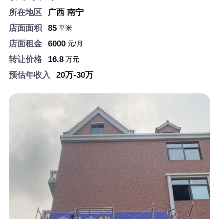
南宁西乡塘8年图文店转让
所在地区
广西 南宁
85
店面面积
店面面积
85
平米
6000
店面租金
店面租金
6000
元/月
16.8
转让价格
转让价格
16.8
万元
20万-30万
预估年收入
预估年收入
20万-30万
洋溪信息港┃文印小镇┃
洋溪人才网┃快印人才网
┃—【官网】
洋溪信息港┃文印小镇┃洋溪人才网┃快印人
才网┃—【官网】
长按识别二维码看详情