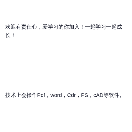
四川攀枝花诚聘综合期师傅
不限
工作经验
5000元/月以上
薪资待遇
欢迎有责任心，爱学习的你加入！一起学习一起成
男
性别要求
长！
1-2人
招聘人数
30天
有效期限
洋溪信息港┃文印小镇┃
洋溪人才网┃快印人才网
┃—【官网】
技术上会操作Pdf，word，Cdr，PS，cAD等软件。
洋溪信息港┃文印小镇┃洋溪人才网┃快印人
才网┃—【官网】
长按识别二维码看详情