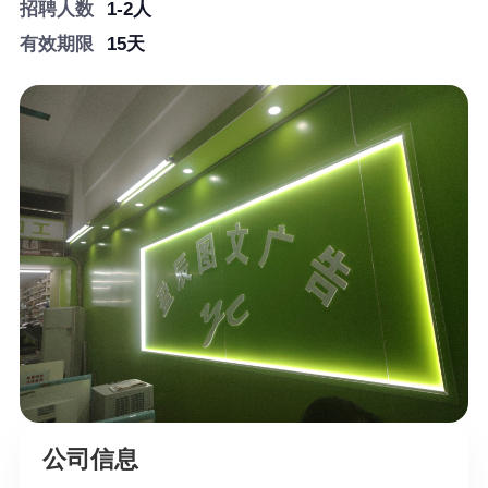
招聘人数
1-2人
广州招前后期半壶水
有效期限
15天
不限
工作经验
4000-5000元/月
薪资待遇
男
性别要求
1-2人
招聘人数
15天
有效期限
洋溪信息港┃文印小镇┃
洋溪人才网┃快印人才网
┃—【官网】
洋溪信息港┃文印小镇┃洋溪人才网┃快印人
才网┃—【官网】
公司信息
长按识别二维码看详情