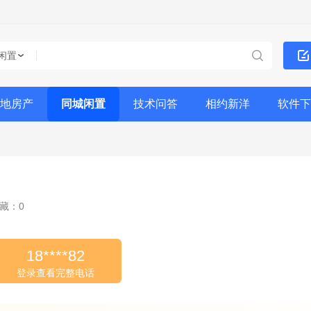
闲置
地房产
同城闲置
技术问答
相约新洋
软件下
藏：0
18****82
登录查看完整电话