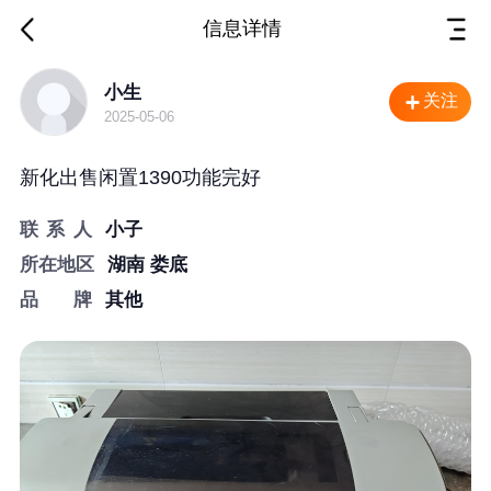
信息详情
湖南 娄底 出售
小生
关注
2025-05-06
新化出售闲置1390功能完好
联 系 人
小子
所在地区
湖南 娄底
品牌
其他