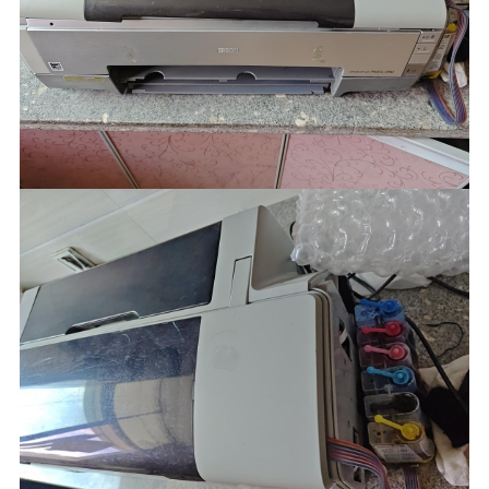
新化出售闲置1390功能完好
其他
品牌
洋溪信息港┃文印小镇┃
洋溪人才网┃快印人才网
┃—【官网】
洋溪信息港┃文印小镇┃洋溪人才网┃快印人
才网┃—【官网】
长按识别二维码看详情