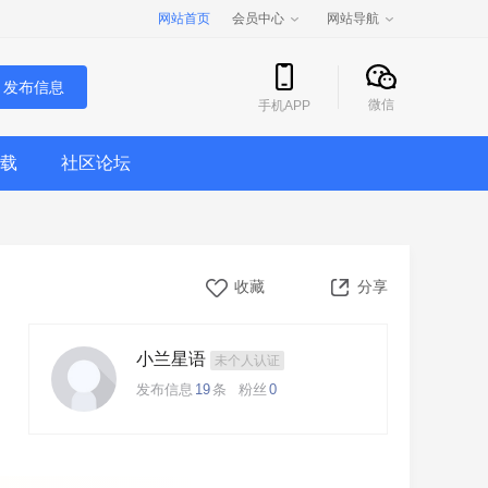
网站首页
会员中心
网站导航
发布信息
微信
手机APP
载
社区论坛
收藏
分享
小兰星语
未个人认证
发布信息
19
条
粉丝
0